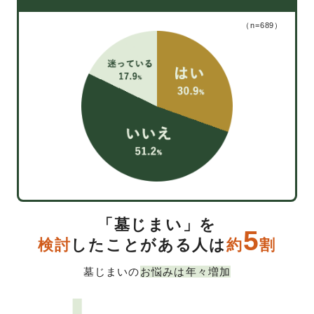
（n=689）
「墓じまい」を
5
検討
したことがある人は
約
割
墓じまいの
お悩みは年々増加